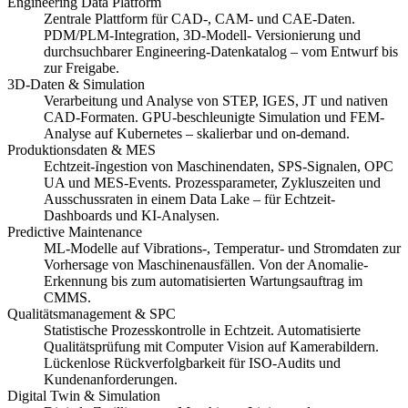
Engineering Data Platform
Zentrale Plattform für CAD-, CAM- und CAE-Daten.
PDM/PLM-Integration, 3D-Modell- Versionierung und
durchsuchbarer Engineering-Datenkatalog – vom Entwurf bis
zur Freigabe.
3D-Daten & Simulation
Verarbeitung und Analyse von STEP, IGES, JT und nativen
CAD-Formaten. GPU-beschleunigte Simulation und FEM-
Analyse auf Kubernetes – skalierbar und on-demand.
Produktionsdaten & MES
Echtzeit-Ingestion von Maschinendaten, SPS-Signalen, OPC
UA und MES-Events. Prozessparameter, Zykluszeiten und
Ausschussraten in einem Data Lake – für Echtzeit-
Dashboards und KI-Analysen.
Predictive Maintenance
ML-Modelle auf Vibrations-, Temperatur- und Stromdaten zur
Vorhersage von Maschinenausfällen. Von der Anomalie-
Erkennung bis zum automatisierten Wartungsauftrag im
CMMS.
Qualitätsmanagement & SPC
Statistische Prozesskontrolle in Echtzeit. Automatisierte
Qualitätsprüfung mit Computer Vision auf Kamerabildern.
Lückenlose Rückverfolgbarkeit für ISO-Audits und
Kundenanforderungen.
Digital Twin & Simulation