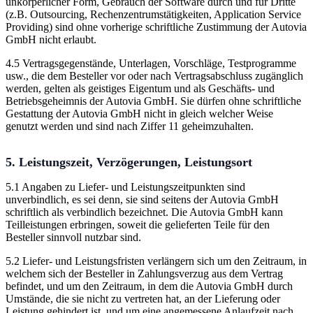
unkörperlicher Form, Gebrauch der Software durch und für Dritte
(z.B. Outsourcing, Rechenzentrumstätigkeiten, Application Service
Providing) sind ohne vorherige schriftliche Zustimmung der Autovia
GmbH nicht erlaubt.
4.5 Vertragsgegenstände, Unterlagen, Vorschläge, Testprogramme
usw., die dem Besteller vor oder nach Vertragsabschluss zugänglich
werden, gelten als geistiges Eigentum und als Geschäfts- und
Betriebsgeheimnis der Autovia GmbH. Sie dürfen ohne schriftliche
Gestattung der Autovia GmbH nicht in gleich welcher Weise
genutzt werden und sind nach Ziffer 11 geheimzuhalten.
5. Leistungszeit, Verzögerungen, Leistungsort
5.1 Angaben zu Liefer- und Leistungszeitpunkten sind
unverbindlich, es sei denn, sie sind seitens der Autovia GmbH
schriftlich als verbindlich bezeichnet. Die Autovia GmbH kann
Teilleistungen erbringen, soweit die gelieferten Teile für den
Besteller sinnvoll nutzbar sind.
5.2 Liefer- und Leistungsfristen verlängern sich um den Zeitraum, in
welchem sich der Besteller in Zahlungsverzug aus dem Vertrag
befindet, und um den Zeitraum, in dem die Autovia GmbH durch
Umstände, die sie nicht zu vertreten hat, an der Lieferung oder
Leistung gehindert ist, und um eine angemessene Anlaufzeit nach